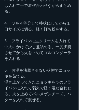
も入れて手で混ぜ合わせながらまとめ
る。
4.　３を４等分して棒状にしてから１
口サイズに切る。軽く打ち粉をする。
5.　フライパンに生クリームを入れて
中火にかけて少し煮詰める。一度沸騰
させてから火を止めてゴルゴンゾーラ
を入れる。
6.　お湯を沸騰させない状態でニョッ
キを茹でる。
浮き上がってきたニョッキを５のフラ
イパンに入れて弱火で軽く混ぜ合わせ
る。火を止めてパルメザンチーズ、バ
ターを入れて混ぜる。