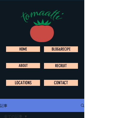
HOME
BLOG&RECIPE
ABOUT
RECRUIT
LOCATIONS
CONTACT
記事
全ての記事