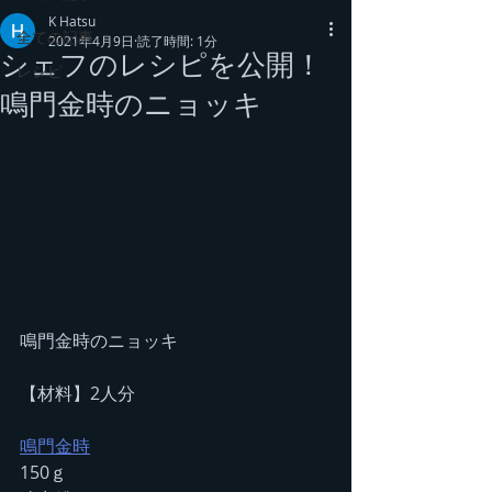
K Hatsu
全ての記事
2021年4月9日
読了時間: 1分
シェフのレシピを公開！
レシピ
鳴門金時のニョッキ
鳴門金時のニョッキ
【材料】2人分
鳴門金時
150ｇ