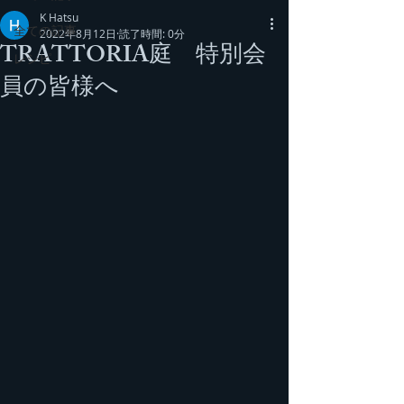
K Hatsu
全ての記事
2022年8月12日
読了時間: 0分
TRATTORIA庭 特別会
レシピ
員の皆様へ