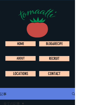
HOME
BLOG&RECIPE
ABOUT
RECRUIT
LOCATIONS
CONTACT
記事
全ての記事