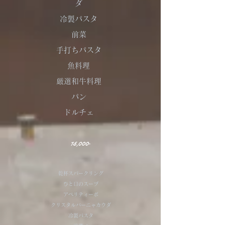
ダ
冷製パスタ
前菜
手打ちパスタ
​魚料理
厳選和牛料理
パン
ドルチェ
​15,000‐
乾杯スパークリング
ひと口のスープ
アペリティーボ
クリスタルバーニャカウダ
冷製パスタ