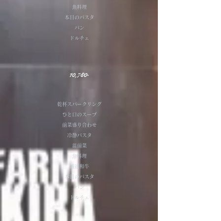
​魚料理
本日のパスタ
パン
ドルチェ
​10,780‐
乾杯スパークリング
ひと口のスープ
前菜盛り合わせ
冷静パスタ
温前菜
​魚料理
​厳選和牛
本日のパスタ
パン
ドルチェ