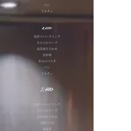
パン
ドルチェ
​3,500‐
乾杯スパークリング
ひと口のスープ
前菜盛り合わせ
​魚料理
本日のパスタ
パン
ドルチェ
​7,480‐
乾杯スパークリング
ひと口のスープ
前菜盛り合わせ
冷静パスタ
温前菜