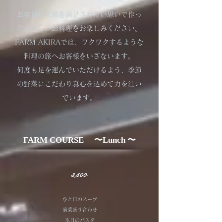
お客様の味蕾を満足させたい思いで作っ
た美味しいお料理をお楽しみください。
FARM AKIRAでは、ワクワクするような
料理の旅へお客様をいざないます。
何度も足を運んでいただけるよう、季節
の野菜にこだわり真心を込めて力を注い
でいます。
FARM COURSE 〜Lunch 〜
​3,500‐
ひと口のスープ
前菜盛り合わせ
本日のパスタ