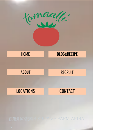
HOME
BLOG&RECIPE
ABOUT
RECRUIT
LOCATIONS
CONTACT
​渡邉明の銀座イタリアン～FARM AKIRA
～