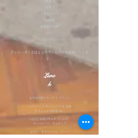
前菜 1
前菜 2
手打ちパスタ
​魚料理
厳選和牛料理
パン
ドルチェ
​ディナータイムは１０％サービス料を頂戴いたしま
す。
Lunc
h​
あやめ雪蕪のスープ と フリット
ミニバーニャ,サーモンマリネ,衣被
ぎ,生ハムと旬野菜 etc..
つぶ貝と春菊のサルサ ヴェルデ
カッペリーニ キャヴィア
ホタテ 紫芋ピューレ ビーツ