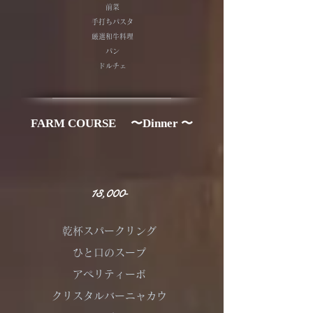
前菜
手打ちパスタ
厳選和牛料理
パン
ドルチェ
FARM COURSE 〜Dinner 〜
13,000‐
乾杯スパークリング
ひと口のスープ
アペリティーボ
クリスタルバーニャカウ